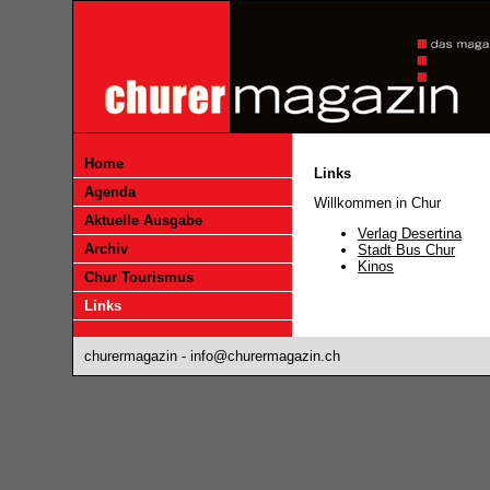
Home
Links
Agenda
Willkommen in Chur
Aktuelle Ausgabe
Verlag Desertina
Archiv
Stadt Bus Chur
Kinos
Chur Tourismus
Links
churermagazin -
info@churermagazin.ch