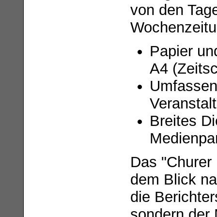
von den Tag
Wochenzeitu
Papier un
A4 (Zeitsc
Umfassend
Veranstal
Breites D
Medienpar
Das "Churer 
dem Blick na
die Berichte
sondern der 