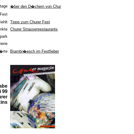
tage
�ber den D�chern von Chur
-Fest
Alles �ber das Churer Fest
iehlt
Tipps zum Churer Fest
unkte
Churer Strassenrestaurants
apark
Open-Air-Kino
herie
Shopping
�rte
Brambr�esch im Festfieber
abe
i 99
rer
ins