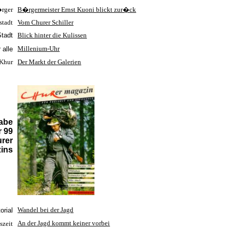
rger
B�rgermeister Ernst Kuoni blickt zur�ck
stadt
Vom Churer Schiller
Stadt
Blick hinter die Kulissen
Millenium-Uhr
 alle
 Khur
Der Markt der Galerien
abe
 99
rer
ins
orial
Wandel bei der Jagd
An der Jagd kommt keiner vorbei
szeit