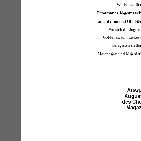
Wildspeziali
Pittermanns N�hmasch
Die Jahrtausend-Uhr f�r
Wo sich die Jugend 
Goldenes, schmuckes
Garagisten stelle
Maiens�ss und M�rder
Ausg
August
des Chu
Magaz