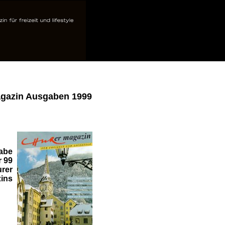
agazin Ausgaben 1999
abe
 99
rer
ins