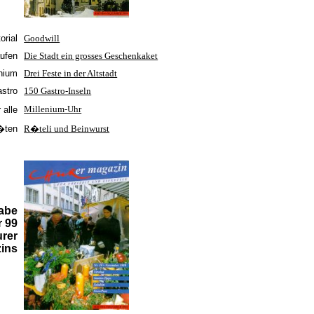
orial
Goodwill
ufen
Die Stadt ein grosses Geschenkaket
enium
Drei Feste in der Altstadt
stro
150 Gastro-Inseln
Millenium-Uhr
 alle
t�ten
R�teli und Beinwurst
abe
 99
rer
ins