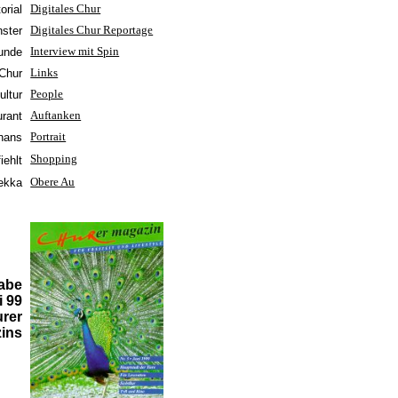
orial
Digitales Chur
ster
Digitales Chur Reportage
tunde
Interview mit Spin
 Chur
Links
ultur
People
urant
Auftanken
hans
Portrait
Shopping
iehlt
mekka
Obere Au
abe
i 99
rer
ins