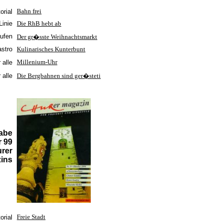
orial
Bahn frei
Linie
Die RhB hebt ab
ufen
Der gr�sste Weihnachtsmarkt
stro
Kulinarisches Kunterbunt
Millenium-Uhr
 alle
alle
Die Bergbahnen sind ger�steti
abe
r 99
rer
ins
orial
Freie Stadt