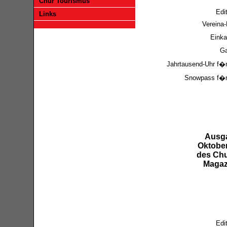
Chur Tourismus
Edit
Links
Vereina-
Einka
Ga
Jahrtausend-Uhr f�r
Snowpass f�r 
Ausg
Oktobe
des Chu
Magaz
Edit