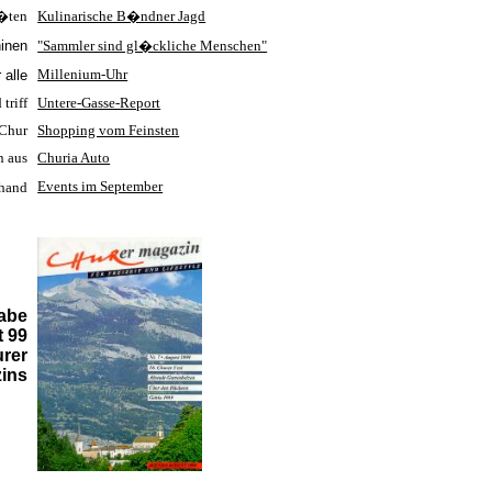
t�ten
Kulinarische B�ndner Jagd
inen
"Sammler sind gl�ckliche Menschen"
Millenium-Uhr
 alle
triff
Untere-Gasse-Report
 Chur
Shopping vom Feinsten
n aus
Churia Auto
Events im September
hand
abe
 99
rer
ins