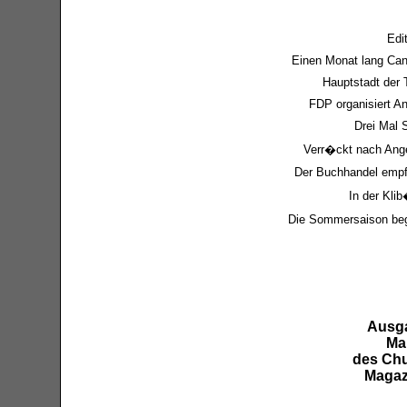
Edit
Einen Monat lang Can
Hauptstadt der 
FDP organisiert A
Drei Mal 
Verr�ckt nach Ange
Der Buchhandel empf
In der Kli
Die Sommersaison beg
Ausg
Ma
des Chu
Magaz