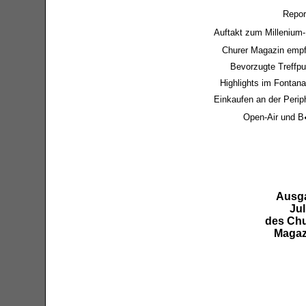
Repor
Auftakt zum Millenium
Churer Magazin empf
Bevorzugte Treffp
Highlights im Fontan
Einkaufen an der Perip
Open-Air und B
Ausg
Jul
des Chu
Magaz