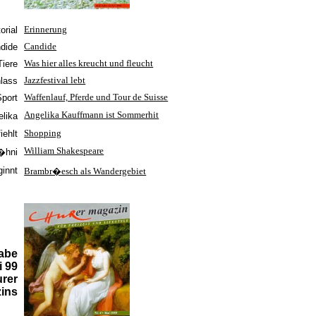
orial
Erinnerung
dide
Candide
Tiere
Was hier alles kreucht und fleucht
nlass
Jazzfestival lebt
Sport
Waffenlauf, Pferde und Tour de Suisse
Angelika Kauffmann ist Sommerhit
lika
iehlt
Shopping
William Shakespeare
b�hni
innt
Brambr�esch als Wandergebiet
abe
i 99
rer
ins