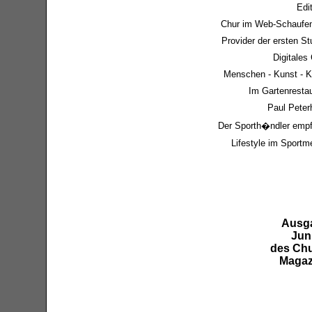
Edit
Chur im Web-Schaufen
Provider der ersten S
Digitales
Menschen - Kunst - K
Im Gartenresta
Paul Peter
Der Sporth�ndler empf
Lifestyle im Sport
Ausg
Jun
des Chu
Magaz