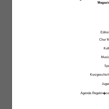
Magazi
Editor
Chur M
Kul
Music
Spo
Kurzgeschich
Juge
Agenda Regelm�ss