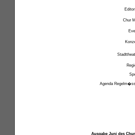
Editor
Chur M
Eve
Konze
Stadtthea
Regi
Spo
Agenda Regelm�ss
Ausgabe Juni des Chur