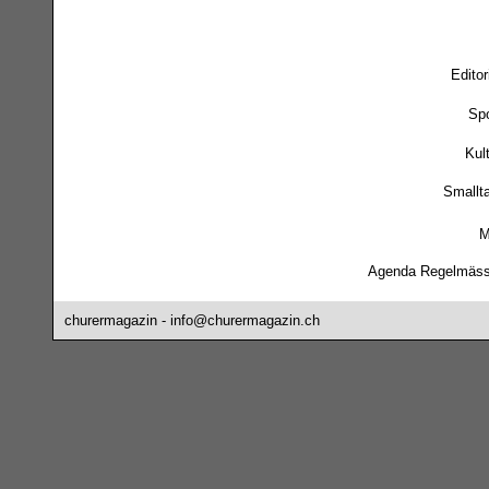
Editor
Spo
Kul
Smallta
M
Agenda Regelmäss
churermagazin -
info@churermagazin.ch