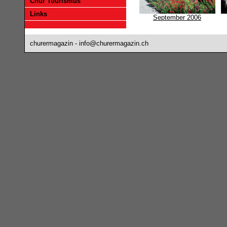
Chur Tourismus
Links
September 2006
churermagazin -
info@churermagazin.ch